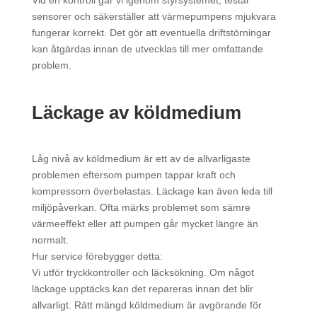
Vid en kontroll går vi igenom styrsystemet, testar
sensorer och säkerställer att värmepumpens mjukvara
fungerar korrekt. Det gör att eventuella driftstörningar
kan åtgärdas innan de utvecklas till mer omfattande
problem.
Läckage av köldmedium
Låg nivå av köldmedium är ett av de allvarligaste
problemen eftersom pumpen tappar kraft och
kompressorn överbelastas. Läckage kan även leda till
miljöpåverkan. Ofta märks problemet som sämre
värmeeffekt eller att pumpen går mycket längre än
normalt.
Hur service förebygger detta:
Vi utför tryckkontroller och läcksökning. Om något
läckage upptäcks kan det repareras innan det blir
allvarligt. Rätt mängd köldmedium är avgörande för