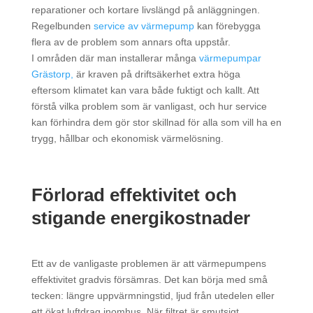
reparationer och kortare livslängd på anläggningen.
Regelbunden
service av värmepump
kan förebygga
flera av de problem som annars ofta uppstår.
I områden där man installerar många
värmepumpar
Grästorp,
är kraven på driftsäkerhet extra höga
eftersom klimatet kan vara både fuktigt och kallt. Att
förstå vilka problem som är vanligast, och hur service
kan förhindra dem gör stor skillnad för alla som vill ha en
trygg, hållbar och ekonomisk värmelösning.
Förlorad effektivitet och
stigande energikostnader
Ett av de vanligaste problemen är att värmepumpens
effektivitet gradvis försämras. Det kan börja med små
tecken: längre uppvärmningstid, ljud från utedelen eller
ett ökat luftdrag inomhus. När filtret är smutsigt,