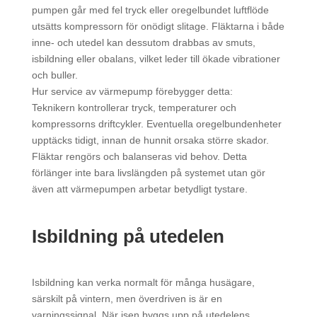
pumpen går med fel tryck eller oregelbundet luftflöde
utsätts kompressorn för onödigt slitage. Fläktarna i både
inne- och utedel kan dessutom drabbas av smuts,
isbildning eller obalans, vilket leder till ökade vibrationer
och buller.
Hur service av värmepump förebygger detta:
Teknikern kontrollerar tryck, temperaturer och
kompressorns driftcykler. Eventuella oregelbundenheter
upptäcks tidigt, innan de hunnit orsaka större skador.
Fläktar rengörs och balanseras vid behov. Detta
förlänger inte bara livslängden på systemet utan gör
även att värmepumpen arbetar betydligt tystare.
Isbildning på utedelen
Isbildning kan verka normalt för många husägare,
särskilt på vintern, men överdriven is är en
varningssignal. När isen byggs upp på utedelens